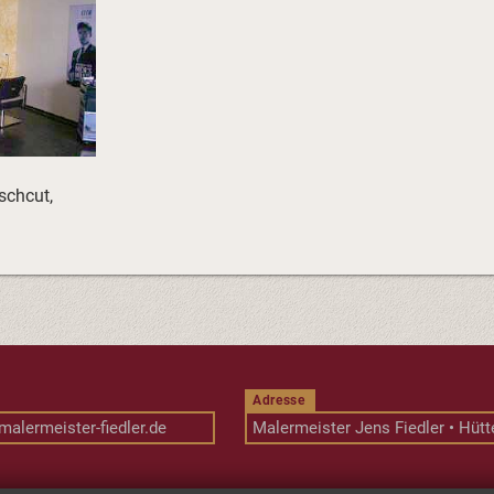
schcut,
Adresse
malermeister-fiedler.de
Malermeister Jens Fiedler • Hüt