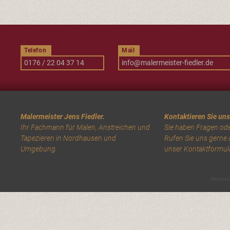
Telefon
Mail
0176 / 22 04 37 14
info@malermeister-fiedler.de
Malermeister Jens Fiedler.
Kontaktieren Sie uns
Ihr Fachmann für Malen, Anstreichen und
Sie haben Fragen od
Tapezieren in Nordhausen und
Rufen Sie uns gerne a
Umgebung.
unser Kontaktformula
Webdes